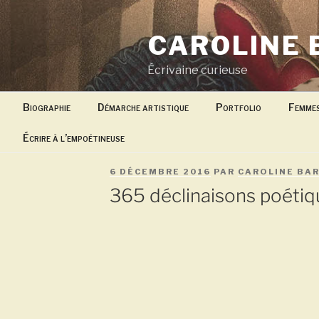
Aller
au
CAROLINE 
contenu
principal
Écrivaine curieuse
Biographie
Démarche artistique
Portfolio
Femme
Écrire à l’empoétineuse
PUBLIÉ
6 DÉCEMBRE 2016
PAR
CAROLINE BA
LE
365 déclinaisons poétiq