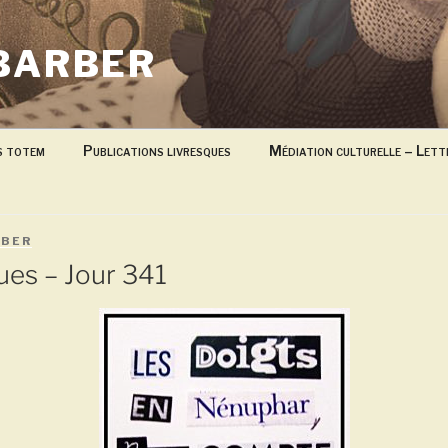
BARBER
s totem
Publications livresques
Médiation culturelle – Lett
RBER
ues – Jour 341