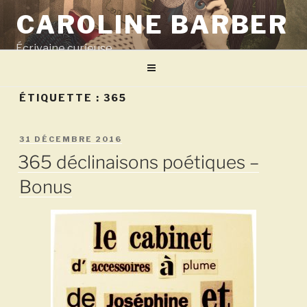
Aller
CAROLINE BARBER
au
contenu
Écrivaine curieuse
principal
ÉTIQUETTE :
365
PUBLIÉ
31 DÉCEMBRE 2016
LE
365 déclinaisons poétiques –
Bonus