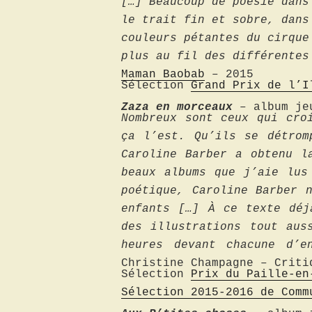
[…] Beaucoup de poésie dans
le trait fin et sobre, dans
couleurs pétantes du cirque
plus au fil des différentes
Maman Baobab
– 2015
Sélection
Grand Prix de l’I
Zaza en morceaux
– album jeu
Nombreux sont ceux qui cro
ça l’est. Qu’ils se détrom
Caroline Barber a obtenu l
beaux albums que j’aie lus
poétique, Caroline Barber 
enfants […] À ce texte dé
des illustrations tout aus
heures devant chacune d’e
Christine Champagne – Crit
Sélection
Prix du Paille-en
Sélection 2015-2016 de Comm