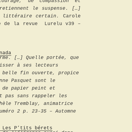
courage, de compassion et
retiennent le suspense. […]
 littéra
ire certain.
Carole
te de la revue Lurelu v39 –
nada
rme. […] Quelle portée, que
isser à ses lecteurs
 belle fin ouverte, propice
nne Pasquet sont le
 de papier peint et
t pas sans rappeler les
hèle Tremblay, animatrice
numéro
2 p. 23-35 – Automne
 Les P’tits bérets