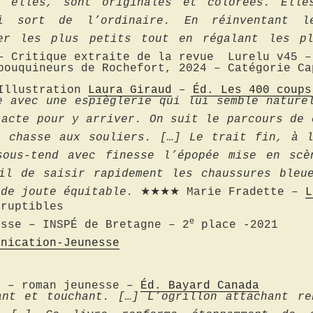
à elles, sont originales et colorées. Elle
i sort de l’ordinaire. En réinventant l
ler les plus petits tout en régalant les 
– Critique extraite de la revue Lurelu v45 –
bouquineurs de Rochefort
, 2024 – Catégorie Ca
Illustration
Laura Giraud
–
Éd. Les 400 coups
e avec une espièglerie qui lui semble nature
’acte pour y arriver. On suit le parcours de 
a chasse aux souliers. […] Le trait fin, à l
sous-tend avec finesse l’épopée mise en scè
il de saisir rapidement les chaussures bleu
 de joute équitable.
★★★★ Marie Fradette –
L
rruptibles
e
esse – INSPÉ de Bretagne – 2
place -2021
unication-Jeunesse
en
– roman jeunesse –
Éd. Bayard Canada
ant et touchant. […] L’ogrillon attachant re