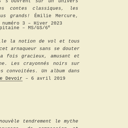
s s’ouvrent sur un univers
es contes classiques, les
plus grands!
Émilie Mercure,
 numéro 3
– Hiver 2023
e
pitaine – MS/GS/6
lle la notion de vol et tous
cet arnaqueur sans se douter
a fois gracieux, amusant et
ne. Les crayonnés noirs sur
es convoitées. Un album dans
e Devoir
– 6 avril 2019
nouvèle tendrement le mythe