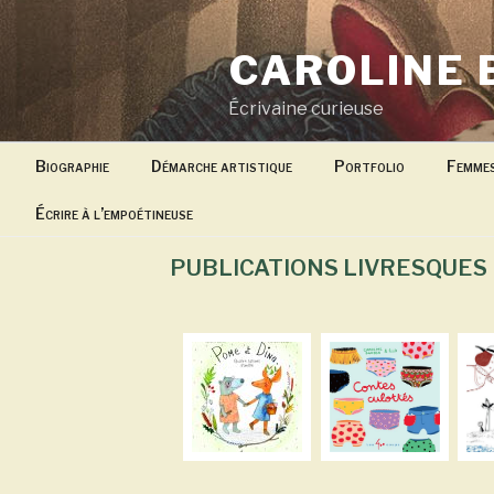
Aller
au
CAROLINE 
contenu
principal
Écrivaine curieuse
Biographie
Démarche artistique
Portfolio
Femme
Écrire à l’empoétineuse
PUBLICATIONS LIVRESQUES