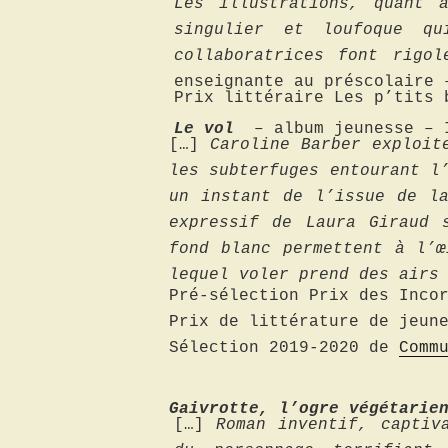
Les illustrations, quant 
singulier et loufoque qu
collaboratrices font rigo
enseignante au préscolaire 
Prix littéraire
Les p’tits 
Le vol
– album jeunesse – 
[…]
Caroline Barber exploit
les subterfuges entourant l
un instant de l’issue de l
expressif de Laura Giraud 
fond blanc permettent à l’œ
lequel voler prend des airs
Pré-sélection Prix des Inco
Prix de littérature de jeun
Sélection 2019-2020 de
Comm
Gaivrotte, l’ogre végétari
[…]
Roman inventif, captiv