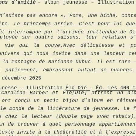
ons d’amitié
– album jeunesse – Illustratio
n’existe pas encore », Pome, une biche, cont
ite. Le printemps arrive. C’est pour lui que
ôt interrompue par l’arrivée inattendue de Di
ployée sur quatre saisons, leur relation s
a vie qui la couve.Avec délicatesse et po
univers qui nous invite dans une lenteur te
 la montagne de Marianne Dubuc. Il est rare 
i patiemment, embrassant autant de nuances.
décembre 2025
unesse – Illustration
Élo Die
–
Éd. Les 400 c
 Caroline Barber et Élo[Die] offrent un al
 ont conçu un petit bijou d’album en réinve
 le monde de la littérature de jeunesse. Le f
e chez le lecteur (double page avec rabats)
in de trouver à quel personnage appartiennen
texte invite à la théâtralité et à l’expressi