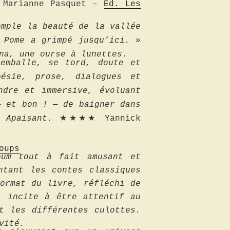
n Marianne Pasquet –
Éd. Les
emple la beauté de la vallée
 Pome a grimpé jusqu’ici. »
na, une ourse à lunettes.
’emballe, se tord, doute et
ésie, prose, dialogues et
ndre et immersive, évoluant
— et bon ! — de baigner dans
 Apaisant.
★★★★ Yannick
oups
bum tout à fait amusant et
ntant les contes classiques
ormat du livre, réfléchi de
, incite à être attentif au
t les différentes culottes.
vité.