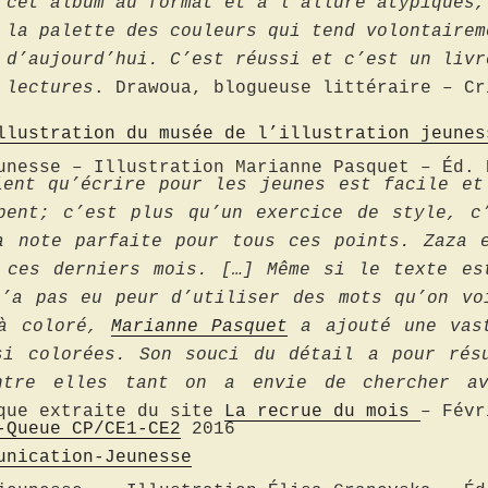
 cet album au format et à l’allure atypiques,
 la palette des couleurs qui tend volontairem
 d’aujourd’hui. C’est réussi et c’est un livr
 lectures
. Drawoua, blogueuse littéraire – Cr
llustration du musée de l’illustration jeunes
nesse – Illustration Marianne Pasquet – Éd. 
ient qu’écrire pour les jeunes est facile et
pent; c’est plus qu’un exercice de style, c
a note parfaite pour tous ces points. Zaza 
 ces derniers mois. […] Même si le texte es
n’a pas eu peur d’utiliser des mots qu’on vo
jà coloré,
Marianne Pasquet
a ajouté une vast
si colorées. Son souci du détail a pour rés
ntre elles tant on a envie de chercher a
ique extraite du site
La recrue du mois
– Févr
-Queue CP/CE1-CE2
2016
unication-Jeunesse