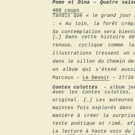
Pome et Dina – Quatre sais
400 coups
Tandis que « le grand jour 
: « Au loin, la forêt crép
Sa contemplation sera bient
[…] Dans cette histoire dé
renoue, cyclique comme l
illustrations tressent un 
dans le sillon du Chemin de
un album qui s’étend auss
Marcoux –
Le Devoir
– 27/28 
Contes
culottés
–
album je
Avec les Contes culottes,
original. […]
Les auteures
maintes fois explorés dans
manière à créer la surpris
texte poétique et rimé, af
La lecture à haute voix du 