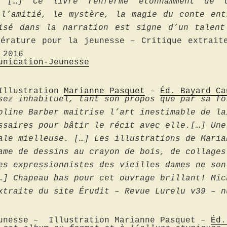
. […] Ce livre renferme étonnamment de 
 l’amitié, le mystère, la magie du conte ent
isé dans la narration est signe d’un talent
térature pour la jeunesse – Critique extrai
 2016
unication-Jeunesse
 Illustration
Marianne Pasquet
–
Éd. Bayard Ca
sez inhabituel, tant son propos que par sa fo
oline Barber maitrise l’art inestimable de la
ssaires pour bâtir le récit avec elle.[…] Une
ale mielleuse. […] Les illustrations de Maria
ame de dessins au crayon de bois, de collages
es expressionnistes des vieilles dames ne son
…] Chapeau bas pour cet ouvrage brillant! Mic
xtraite du site Érudit – Revue Lurelu v39 – 
unesse – Illustration Marianne Pasquet –
Éd.