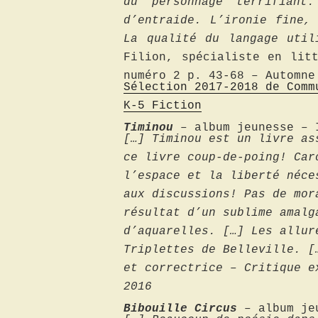
du personnage terrifiant
d’entraide. L’ironie fine,
La qualité du langage util
Filion, spécialiste en lit
numéro
2 p. 43-68 – Autom
ne
Sélection 2017-2018 de
Comm
K-5 Fiction
Timinou
– album jeunesse –
[…] Timinou est un livre as
ce livre coup-de-poing! Car
l’espace et la liberté néce
aux discussions! Pas de mor
résultat d’un sublime amalg
d’aquarelles. […] Les allur
Triplettes de Belleville. [
et correctrice – Critique e
2016
Bibouille Circus
– album je