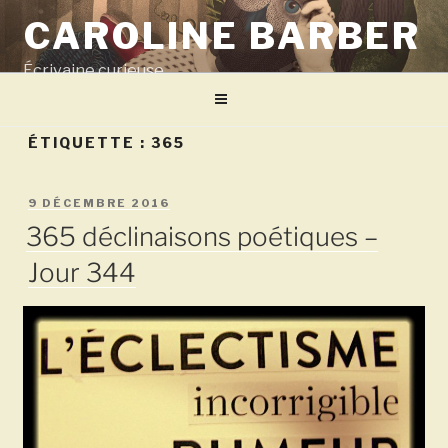
Aller
CAROLINE BARBER
au
contenu
Écrivaine curieuse
principal
ÉTIQUETTE :
365
PUBLIÉ
9 DÉCEMBRE 2016
LE
365 déclinaisons poétiques –
Jour 344