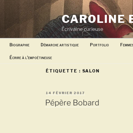
Aller
au
CAROLINE 
contenu
principal
Écrivaine curieuse
Biographie
Démarche artistique
Portfolio
Femme
Écrire à l’empoétineuse
ÉTIQUETTE :
SALON
PUBLIÉ
14 FÉVRIER 2017
LE
Pépère Bobard