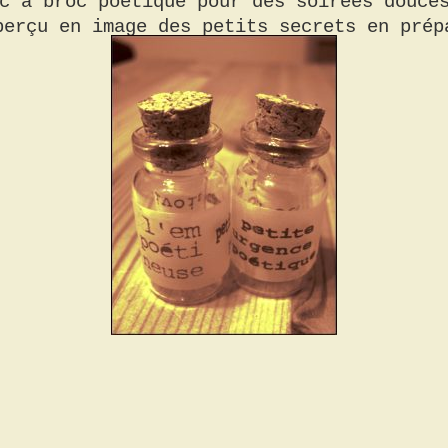
c à broc poétique pour des soirées douce
perçu en image des petits secrets en prép