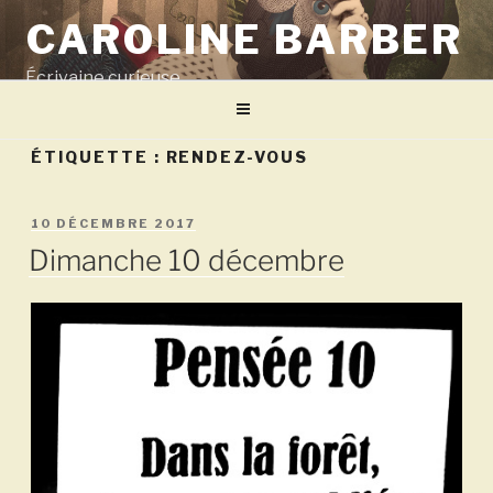
Aller
CAROLINE BARBER
au
contenu
Écrivaine curieuse
principal
ÉTIQUETTE :
RENDEZ-VOUS
PUBLIÉ
10 DÉCEMBRE 2017
LE
Dimanche 10 décembre