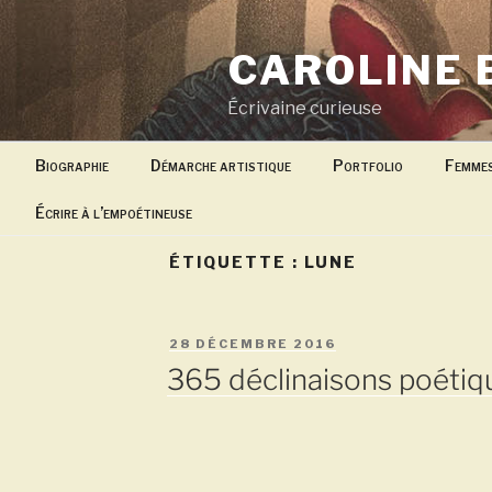
Aller
au
CAROLINE 
contenu
principal
Écrivaine curieuse
Biographie
Démarche artistique
Portfolio
Femme
Écrire à l’empoétineuse
ÉTIQUETTE :
LUNE
PUBLIÉ
28 DÉCEMBRE 2016
LE
365 déclinaisons poétiq