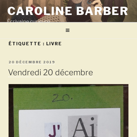
Aller
CAROLINE BARBER
au
contenu
Écrivaine curieuse
principal
ÉTIQUETTE :
LIVRE
PUBLIÉ
20 DÉCEMBRE 2019
LE
Vendredi 20 décembre