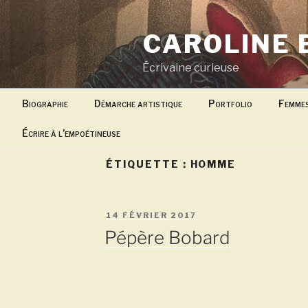
Aller
au
CAROLINE 
contenu
principal
Écrivaine curieuse
Biographie
Démarche artistique
Portfolio
Femme
Écrire à l’empoétineuse
ÉTIQUETTE :
HOMME
PUBLIÉ
14 FÉVRIER 2017
LE
Pépère Bobard