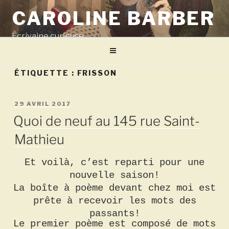
Aller
CAROLINE BARBER
au
contenu
Écrivaine curieuse
principal
ÉTIQUETTE :
FRISSON
PUBLIÉ
29 AVRIL 2017
LE
Quoi de neuf au 145 rue Saint-
Mathieu
Et voilà, c’est reparti pour une
nouvelle saison!
La boîte à poème devant chez moi est
prête à recevoir les mots des
passants!
Le premier poème est composé de mots