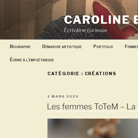
Aller
au
CAROLINE 
contenu
principal
Écrivaine curieuse
Biographie
Démarche artistique
Portfolio
Femme
Écrire à l’empoétineuse
CATÉGORIE :
CRÉATIONS
PUBLIÉ
1 MARS 2020
LE
Les femmes ToTeM – La