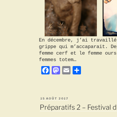
En décembre, j’ai travaillé
grippe qui m’accaparait. De
femme cerf et le femme ours
femmes totem…
F
M
E
P
a
a
m
a
c
s
a
r
e
t
i
t
PUBLIÉ
15 AOÛT 2017
b
o
l
a
LE
Préparatifs 2 – Festival 
o
d
g